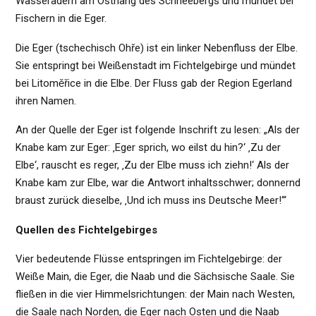
Wasseradern am Osthang des Schneebergs und mündet bei
Fischern in die Eger.
Die Eger (tschechisch Ohře) ist ein linker Nebenfluss der Elbe.
Sie entspringt bei Weißenstadt im Fichtelgebirge und mündet
bei Litoměřice in die Elbe. Der Fluss gab der Region Egerland
ihren Namen.
An der Quelle der Eger ist folgende Inschrift zu lesen: „Als der
Knabe kam zur Eger: ‚Eger sprich, wo eilst du hin?‘ ‚Zu der
Elbe‘, rauscht es reger, ‚Zu der Elbe muss ich ziehn!‘ Als der
Knabe kam zur Elbe, war die Antwort inhaltsschwer; donnernd
braust zurück dieselbe, ‚Und ich muss ins Deutsche Meer!‘“
Quellen des Fichtelgebirges
Vier bedeutende Flüsse entspringen im Fichtelgebirge: der
Weiße Main, die Eger, die Naab und die Sächsische Saale. Sie
fließen in die vier Himmelsrichtungen: der Main nach Westen,
die Saale nach Norden, die Eger nach Osten und die Naab