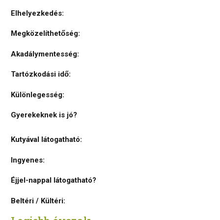
Elhelyezkedés:
Megközelíthetőség:
Akadálymentesség:
Tartózkodási idő:
Különlegesség:
Gyerekeknek is jó?
Kutyával látogatható:
Ingyenes:
Éjjel-nappal látogatható?
Beltéri / Kültéri: