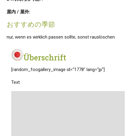
屋内 / 屋外:
おすすめの季節
nur, wenn es wirklich passen sollte, sonst rauslöschen
Überschrift
[random_foogallery_image id=“1778″ lang=“jp“]
Text