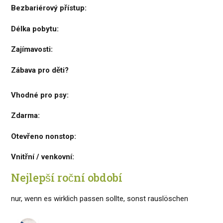
Bezbariérový přístup:
Délka pobytu:
Zajímavosti:
Zábava pro děti?
Vhodné pro psy:
Zdarma:
Otevřeno nonstop:
Vnitřní / venkovní:
Nejlepší roční období
nur, wenn es wirklich passen sollte, sonst rauslöschen