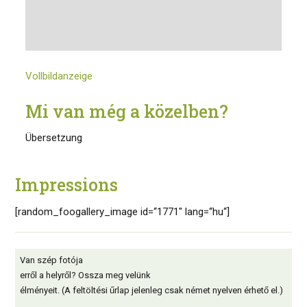
Vollbildanzeige
Mi van még a közelben?
Übersetzung
Impressions
[random_foogallery_image id=“1771″ lang=“hu“]
Van szép fotója
erről a helyről? Ossza meg velünk
élményeit. (A feltöltési űrlap jelenleg csak német nyelven érhető el.)