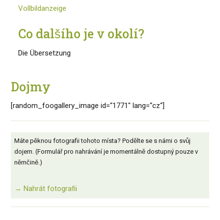
Vollbildanzeige
Co dalšího je v okolí?
Die Übersetzung
Dojmy
[random_foogallery_image id=“1771″ lang=“cz“]
Máte pěknou fotografii tohoto místa? Podělte se s námi o svůj
dojem. (Formulář pro nahrávání je momentálně dostupný pouze v
němčině.)
→ Nahrát fotografii