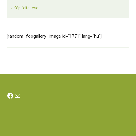
→ Kép feltöltése
[random_foogallery_image id=“1771″ lang=“hu“]
Facebook
E-Mail