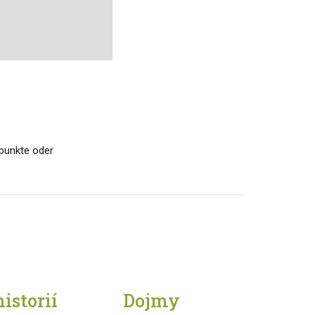
spunkte oder
istorií
Dojmy