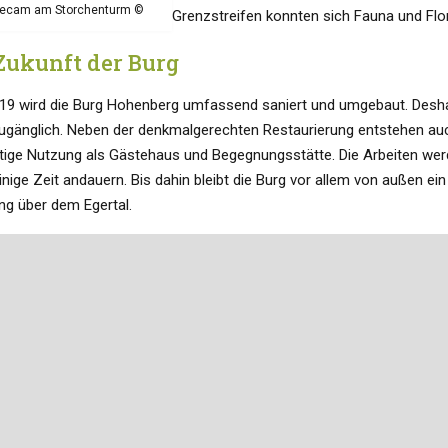
ivecam am Storchenturm ©
Grenzstreifen konnten sich Fauna und Flo
6
Zukunft der Burg
019 wird die Burg Hohenberg umfassend saniert und umgebaut. Deshal
zugänglich. Neben der denkmalgerechten Restaurierung entstehen auc
tige Nutzung als Gästehaus und Begegnungsstätte. Die Arbeiten wer
nige Zeit andauern. Bis dahin bleibt die Burg vor allem von außen ei
ang über dem Egertal.