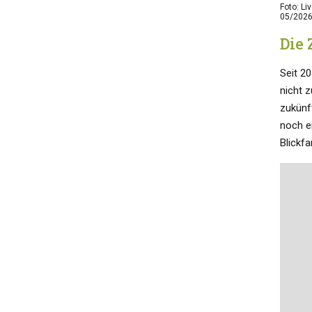
Foto: L
05/202
Die 
Seit 2
nicht 
zukünf
noch ei
Blickf