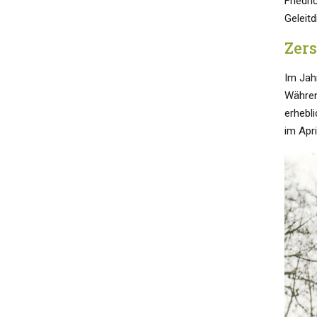
Friedr
Geleit
Zer
Im Jah
Während
erhebl
im Apri