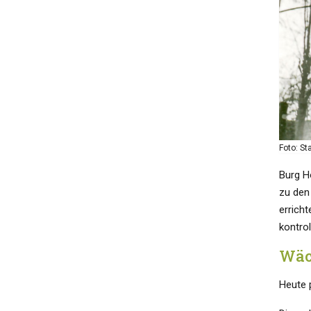
Foto: S
Burg H
zu den
errich
kontrol
Wäc
Heute 