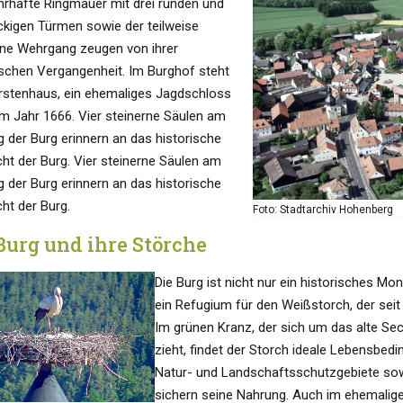
hrhafte Ringmauer mit drei runden und
ckigen Türmen sowie der teilweise
ene Wehrgang zeugen von ihrer
rischen Vergangenheit. Im Burghof steht
rstenhaus, ein ehemaliges Jagdschloss
m Jahr 1666. Vier steinerne Säulen am
g der Burg erinnern an das historische
cht der Burg. Vier steinerne Säulen am
g der Burg erinnern an das historische
ht der Burg.
Foto: Stadtarchiv Hohenberg
Burg und ihre Störche
Die Burg ist nicht nur ein historisches M
ein Refugium für den Weißstorch, der seit 
Im grünen Kranz, der sich um das alte S
zieht, findet der Storch ideale Lebensbed
Natur- und Landschaftsschutzgebiete sow
sichern seine Nahrung. Auch im ehemalig