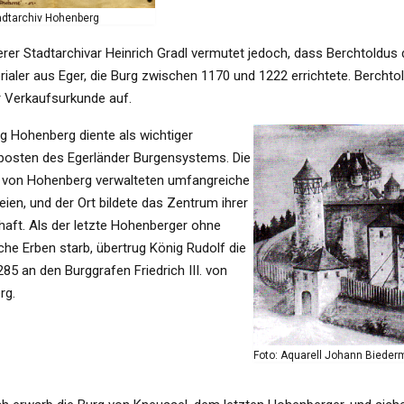
tadtarchiv Hohenberg
erer Stadtarchivar Heinrich Gradl vermutet jedoch, dass Berchtoldus 
rialer aus Eger, die Burg zwischen 1170 und 1222 errichtete. Berchto
er Verkaufsurkunde auf.
rg Hohenberg diente als wichtiger
osten des Egerländer Burgensystems. Die
 von Hohenberg verwalteten umfangreiche
ien, und der Ort bildete das Zentrum ihrer
haft. Als der letzte Hohenberger ohne
che Erben starb, übertrug König Rudolf die
85 an den Burggrafen Friedrich III. von
rg.
Foto: Aquarell Johann Bieder