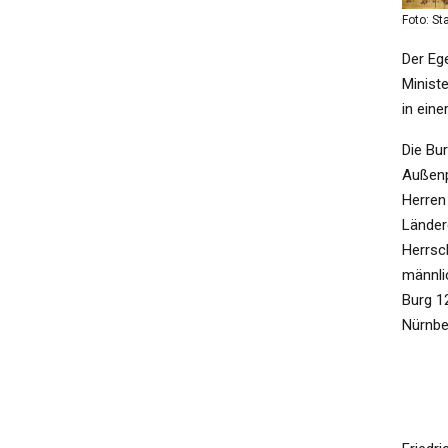
Foto: S
Der Eg
Ministe
in ein
Die Bu
Außenp
Herren
Ländere
Herrsc
männli
Burg 12
Nürnbe