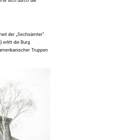
rte sich durch die
heit der „Sechsämter“.
erlitt die Burg
amerikanischer Truppen