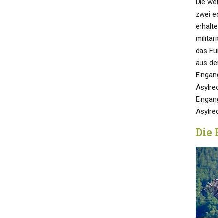
Die we
zwei e
erhalt
militä
das Fü
aus de
Eingan
Asylre
Eingan
Asylrec
Die 