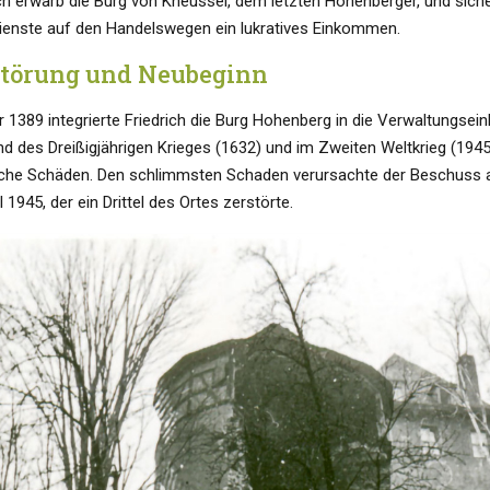
ich erwarb die Burg von Kneussel, dem letzten Hohenberger, und siche
dienste auf den Handelswegen ein lukratives Einkommen.
störung und Neubeginn
r 1389 integrierte Friedrich die Burg Hohenberg in die Verwaltungsein
 des Dreißigjährigen Krieges (1632) und im Zweiten Weltkrieg (1945) 
iche Schäden. Den schlimmsten Schaden verursachte der Beschuss 
l 1945, der ein Drittel des Ortes zerstörte.