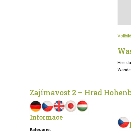
Vollbil
Was
Hier d
Wander
Zajímavost 2 – Hrad Hohen
Informace
Kategorie: