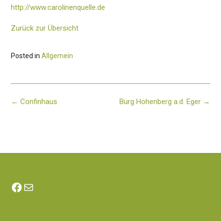
http://www.carolinenquelle.de
Zurück zur Übersicht
Posted in
Allgemein
Post
←
Confinhaus
Burg Hohenberg a.d. Eger
→
navigation
Facebook
E-Mail