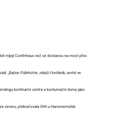
telně míjejí Confinhaus než se dostanou na most přes
: „Balzer Püllnhöfer, zdejší čtvrtláník, umřel ve
hirndingu konfinační centra a kontumační domy jako
c ze severu, překračovala Ohři u Hammermühle