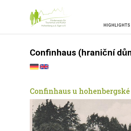
Skip
to
content
HIGHLIGHTS
Confinhaus (hraniční dů
Confinhaus u hohenbergs