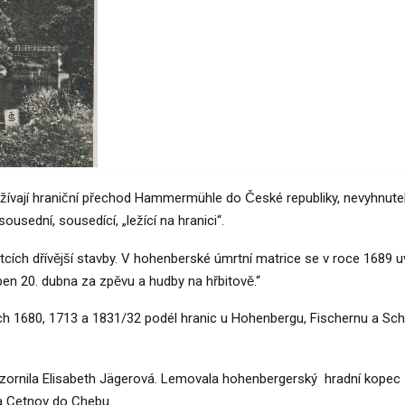
 využívají hraniční přechod Hammermühle do České republiky, nevyhnu
sousední, sousedící, „ležící na hranici“.
h dřívější stavby. V hohenberské úmrtní matrice se v roce 1689 uvádí
en 20. dubna za zpěvu a hudby na hřbitově.“
etech 1680, 1713 a 1831/32 podél hranic u Hohenbergu, Fischernu a Sc
ozornila Elisabeth Jägerová. Lemovala hohenbergerský hradní kope
 a Cetnov do Chebu.