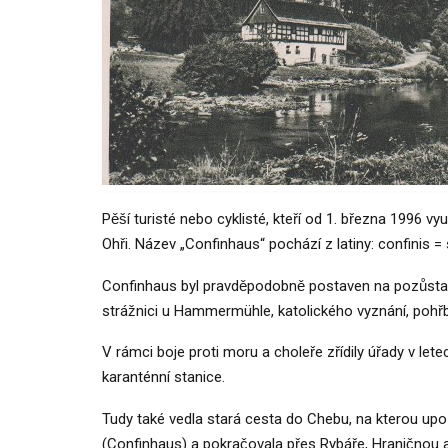
Pěší turisté nebo cyklisté, kteří od 1. března 1996
Ohři. Název „Confinhaus“ pochází z latiny: confinis = 
Confinhaus byl pravděpodobně postaven na pozůstatcíc
strážnici u Hammermühle, katolického vyznání, pohřb
V rámci boje proti moru a choleře zřídily úřady v l
karanténní stanice.
Tudy také vedla stará cesta do Chebu, na kterou up
(Confinhaus) a pokračovala přes Rybáře, Hraničnou