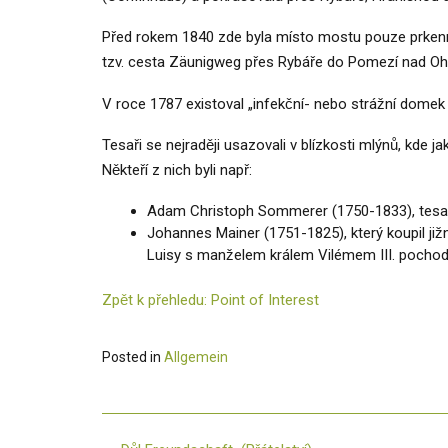
Před rokem 1840 zde byla místo mostu pouze prkenná
tzv. cesta Zäunigweg přes Rybáře do Pomezí nad Ohř
V roce 1787 existoval „infekční- nebo strážní do
Tesaři se nejraději usazovali v blízkosti mlýnů, kde j
Někteří z nich byli např:
Adam Christoph Sommerer (1750-1833), tesař
Johannes Mainer (1751-1825), který koupil ji
Luisy s manželem králem Vilémem III. pochodov
Zpět k přehledu: Point of Interest
Posted in
Allgemein