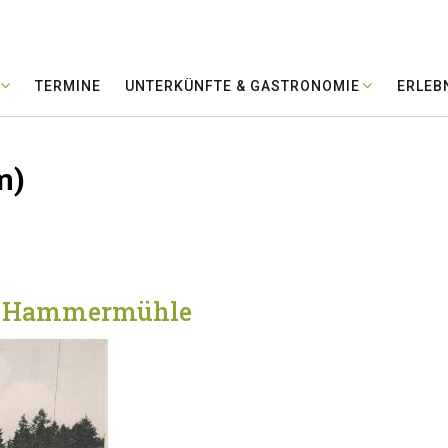
TERMINE
UNTERKÜNFTE & GASTRONOMIE
ERLEB
m)
ké Hammermühle