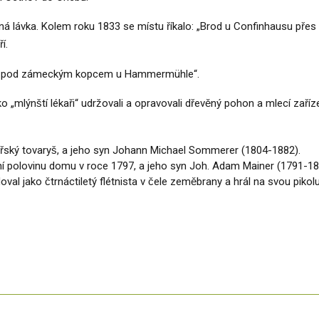
 lávka. Kolem roku 1833 se místu říkalo: „Brod u Confinhausu přes 
í.
mek pod zámeckým kopcem u Hammermühle“.
ako „mlýnští lékaři“ udržovali a opravovali dřevěný pohon a mlecí zaří
ský tovaryš, a jeho syn Johann Michael Sommerer (1804-1882).
žní polovinu domu v roce 1797, a jeho syn Joh. Adam Mainer (1791-18
al jako čtrnáctiletý flétnista v čele zeměbrany a hrál na svou pikolu