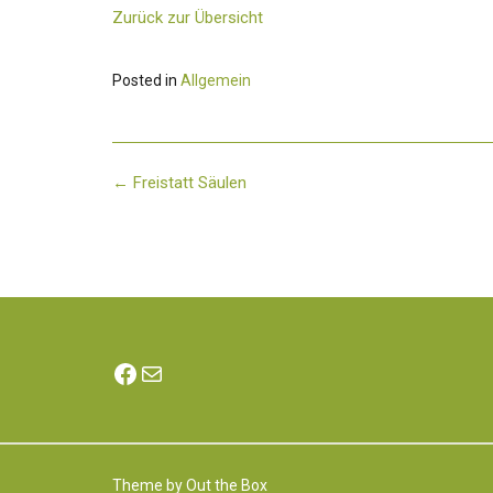
Zurück zur Übersicht
Posted in
Allgemein
Post
←
Freistatt Säulen
navigation
Facebook
E-Mail
Theme by
Out the Box