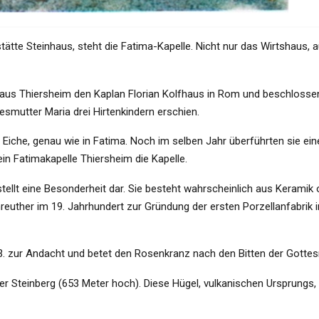
te Steinhaus, steht die Fatima-Kapelle. Nicht nur das Wirtshaus, auc
aus Thiersheim den Kaplan Florian Kolfhaus in Rom und beschlossen 
esmutter Maria drei Hirtenkindern erschien.
er Eiche, genau wie in Fatima. Noch im selben Jahr überführten sie ei
rein Fatimakapelle Thiersheim die Kapelle.
stellt eine Besonderheit dar. Sie besteht wahrscheinlich aus Keramik 
euther im 19. Jahrhundert zur Gründung der ersten Porzellanfabrik im
3. zur Andacht und betet den Rosenkranz nach den Bitten der Gottes
er Steinberg (653 Meter hoch). Diese Hügel, vulkanischen Ursprungs