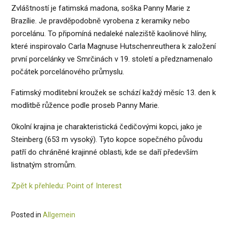
Zvláštností je fatimská madona, soška Panny Marie z
Brazílie. Je pravděpodobně vyrobena z keramiky nebo
porcelánu. To připomíná nedaleké naleziště kaolinové hlíny,
které inspirovalo Carla Magnuse Hutschenreuthera k založení
první porcelánky ve Smrčinách v 19. století a předznamenalo
počátek porcelánového průmyslu.
Fatimský modlitební kroužek se schází každý měsíc 13. den k
modlitbě růžence podle proseb Panny Marie.
Okolní krajina je charakteristická čedičovými kopci, jako je
Steinberg (653 m vysoký). Tyto kopce sopečného původu
patří do chráněné krajinné oblasti, kde se daří především
listnatým stromům.
Zpět k přehledu: Point of Interest
Posted in
Allgemein