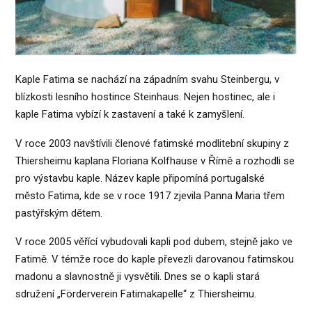
Kaple Fatima se nachází na západním svahu Steinbergu, v
blízkosti lesního hostince Steinhaus. Nejen hostinec, ale i
kaple Fatima vybízí k zastavení a také k zamyšlení.
V roce 2003 navštívili členové fatimské modlitební skupiny z
Thiersheimu kaplana Floriana Kolfhause v Římě a rozhodli se
pro výstavbu kaple. Název kaple připomíná portugalské
město Fatima, kde se v roce 1917 zjevila Panna Maria třem
pastýřským dětem.
V roce 2005 věřící vybudovali kapli pod dubem, stejně jako ve
Fatimě. V témže roce do kaple převezli darovanou fatimskou
madonu a slavnostně ji vysvětili. Dnes se o kapli stará
sdružení „Förderverein Fatimakapelle“ z Thiersheimu.