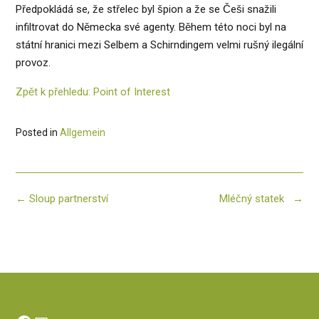
Předpokládá se, že střelec byl špion a že se Češi snažili
infiltrovat do Německa své agenty. Během této noci byl na
státní hranici mezi Selbem a Schirndingem velmi rušný ilegální
provoz.
Zpět k přehledu: Point of Interest
Posted in
Allgemein
Post
←
Sloup partnerství
Mléčný statek
→
navigation