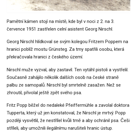
Pamětní kámen stojí na místě, kde byl v noci z 2. na 3.
července 1951 zastřelen celní asistent Georg Nirschl.
Georg Nirschl hlídkoval se svým kolegou Fritzem Poppem na
hranici poblíž mostu Grünsteg. Za tmy spatřili osobu, která
překračovala hranici z českého území.
Nirschl muže vyzval, aby zastavil. Ten vytáhl pistoli a vystřelil.
Současně zahájilo několik dalších osob na české straně
palbu ze samopalů. Nirschl byl smrtelně zasažen. Než se
zhroutil, přivolal ještě zpět svého psa.
Fritz Popp běžel do nedaleké Pfeiffermühle a zavolal doktora
Tupperta, který už jen konstatoval, že Nirschl je mrtvý. Popp
později vysvětlil, že nestřílel kvůli tmě a aby ochránil psa. Češi
stříleli, aby umožnili ilegálnímu narušiteli hranic ústup.