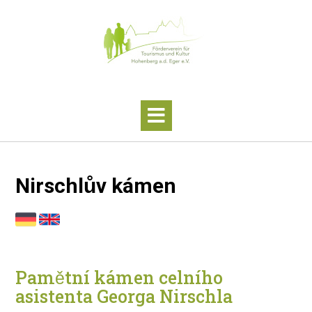
Skip
to
content
Nirschlův kámen
Pamětní kámen celního
asistenta Georga Nirschla